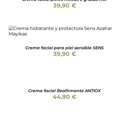
39,90
€
Valorado
AÑADIR AL CARRITO
/
DETALLES
con
4.50
de
5
Crema facial para piel sensible SENS
39,90
€
Valorado
AÑADIR
con
5.00
de 5
AL
CARRITO
/
Crema facial Reafirmante ANTIOX
DETALLES
44,90
€
Valorado
AÑADIR
con
4.50
de
AL
5
CARRITO