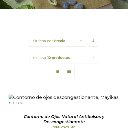
Barba
Tattoo
Packs regalo
Ordena por
Precio
Hogar
Mostrar
12 productos
Talleres
Blog
AÑADIR AL CARRITO
/
DETALLES
Contorno de Ojos Natural Antibolsas y
Descongestionante
29,00
€