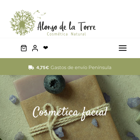
Saltar
al
contenido
❤️
Togg
Navi
Facial
Gastos de envío Península
4,75€
Cabello
Corporal
Cosmética facial
Mascotas