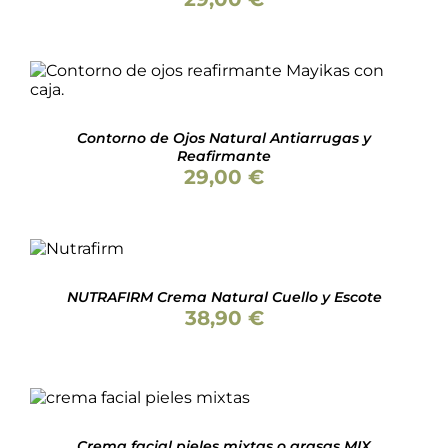
AÑADIR AL CARRITO
/
DETALLES
Contorno de Ojos Natural Antiarrugas y
Reafirmante
29,00
€
AÑADIR
AL
CARRITO
/
DETALLES
NUTRAFIRM Crema Natural Cuello y Escote
38,90
€
Valorado
AÑADIR AL CARRITO
/
con
5.00
de 5
DETALLES
Crema facial pieles mixtas o grasas MIX