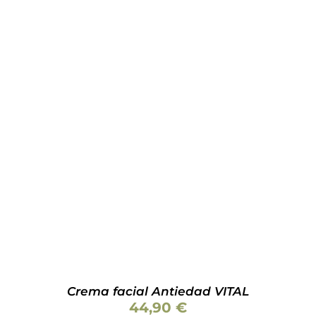
Valorado
AÑADIR AL CARRITO
/
DETALLES
con
4.50
de
5
Crema facial Antiedad VITAL
44,90
€