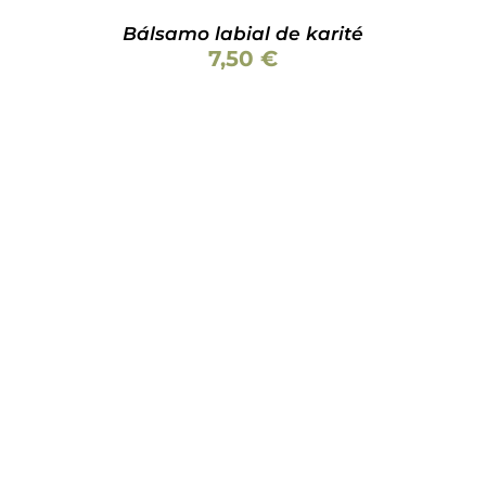
Bálsamo labial de karité
7,50
€
ESTE
SELECCIONAR OPCIONES
/
DETALLES
PRODUCTO
TIENE
MÚLTIPLES
VARIANTES.
LAS
OPCIONES