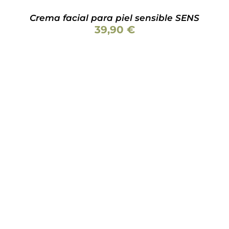
Crema facial para piel sensible SENS
39,90
€
Valorado
AÑADIR AL CARRITO
/
DETALLES
con
5.00
de 5