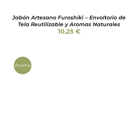
ELEGIR
EN
LA
Jabón Artesano Furoshiki – Envoltorio de
PÁGINA
Tela Reutilizable y Aromas Naturales
DE
10,25
€
PRODUCTO
Promo
Valorado
ESTE
SELECCIONAR OPCIONES
/
DETALLES
con
4.98
de 5
PRODUCTO
TIENE
MÚLTIPLES
VARIANTES.