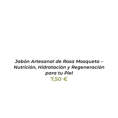
Valorado
AÑADIR AL CARRITO
/
DETALLES
con
5.00
de 5
Jabón Artesanal de Rosa Mosqueta –
Nutrición, Hidratación y Regeneración
para tu Piel
7,50
€