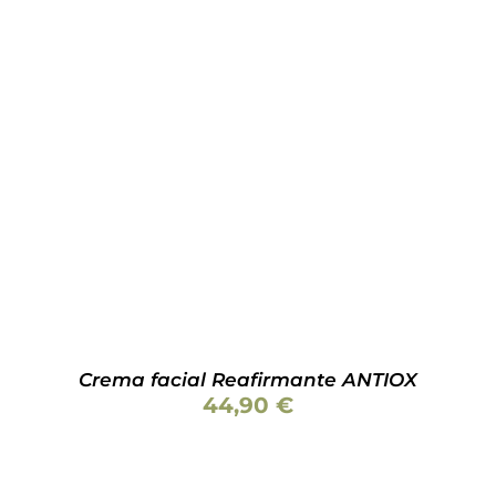
Valorado
AÑADIR AL CARRITO
/
DETALLES
con
5.00
de 5
Crema facial Reafirmante ANTIOX
44,90
€