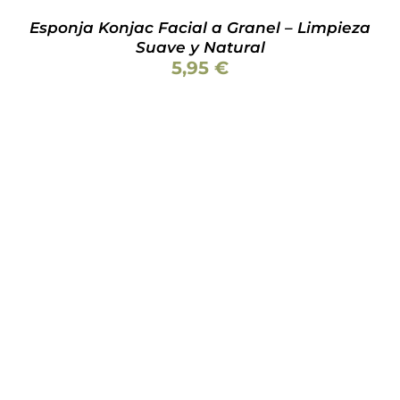
LA
PÁGINA
Esponja Konjac Facial a Granel – Limpieza
DE
Suave y Natural
PRODUCTO
5,95
€
Valorado
AÑADIR AL CARRITO
/
DETALLES
con
5.00
de 5