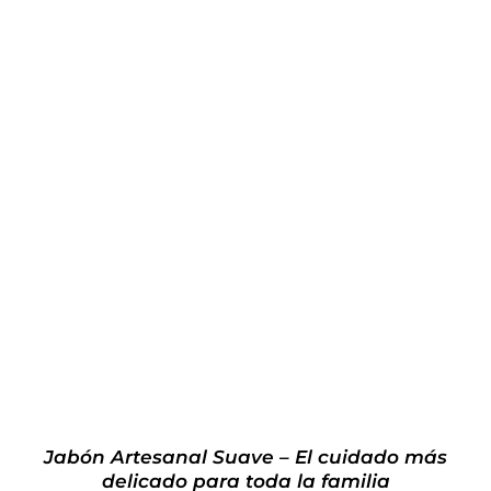
Valorado
AÑADIR AL CARRITO
/
DETALLES
con
5.00
de 5
Jabón Artesanal Suave – El cuidado más
delicado para toda la familia