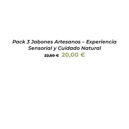
LAS
OPCIONES
SE
PUEDEN
ELEGIR
EN
LA
Pack 3 Jabones Artesanos – Experiencia
PÁGINA
Sensorial y Cuidado Natural
DE
El
El
20,00
PRODUCTO
€
22,50
€
precio
precio
original
actual
era:
es:
22,50 €.
20,00 €.