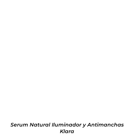
Valorado
AÑADIR AL CARRITO
/
DETALLES
con
5.00
de 5
Serum Natural Iluminador y Antimanchas
Klara