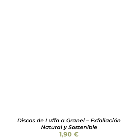
8,70 €
Valorado
AÑADIR AL CARRITO
/
DETALLES
con
4.08
de
5
Discos de Luffa a Granel – Exfoliación
Natural y Sostenible
1,90
€