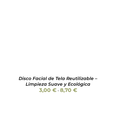
ESTE
SELECCIONAR OPCIONES
/
DETALLES
PRODUCTO
TIENE
MÚLTIPLES
VARIANTES.
LAS
OPCIONES
SE
PUEDEN
ELEGIR
EN
LA
PÁGINA
Disco Facial de Tela Reutilizable –
DE
Limpieza Suave y Ecológica
PRODUCTO
Rango
3,00
€
8,70
€
-
de
precios:
desde
3,00 €
hasta